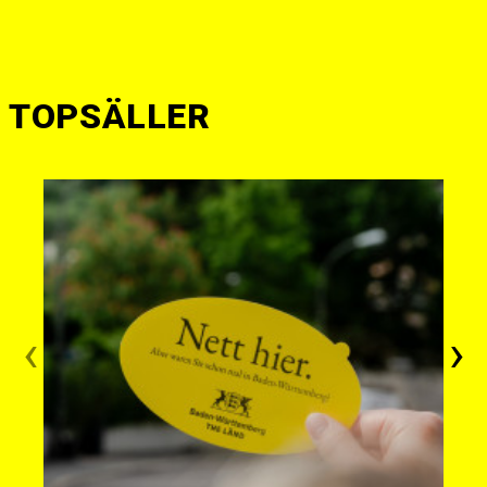
TOPSÄLLER
‹
›