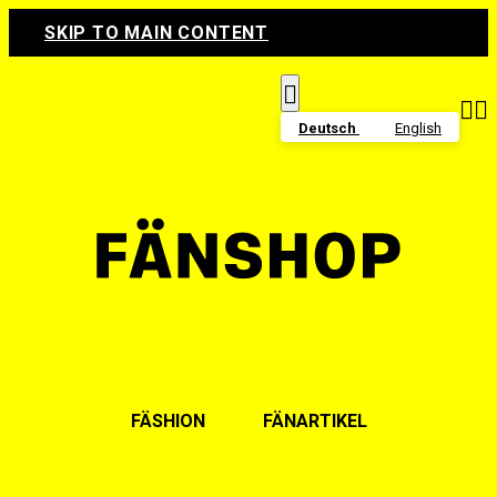
SKIP TO MAIN CONTENT



Deutsch
English
FÄSHION
FÄNARTIKEL