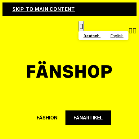
SKIP TO MAIN CONTENT



Deutsch
English
FÄSHION
FÄNARTIKEL