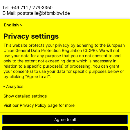
Tel.: +49 711 / 279-3360
E-Mail:
poststelle@bfbmb.bwl.de
Auf die Möglichkeit des Verbandsklagerechts nach Paragraf
English
12 Absatz 1 Satz 1 Nummer 4 L-BGG wird hingewiesen.
Privacy settings
This website protects your privacy by adhering to the European
Union General Data Protection Regulation (GDPR). We will not
use your data for any purpose that you do not consent to and
only to the extent not exceeding data which is necessary in
relation to a specific purpose(s) of processing. You can grant
your consent(s) to use your data for specific purposes below or
by clicking "Agree to all".
Analytics
Show detailed settings
Visit our Privacy Policy page for more
Impressum
Allgemeine Geschäftsbedingungen
Datenschutz
Agree to all
Versand- und Zahlungsbedingungen
Barrierefreiheit
Kontakt
Widerruf