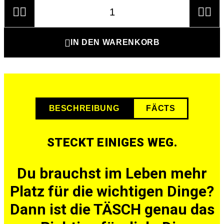





IN DEN WARENKORB
BESCHREIBUNG
FÄCTS
STECKT EINIGES WEG.
Du brauchst im Leben mehr
Platz für die wichtigen Dinge?
Dann ist die TÄSCH genau das