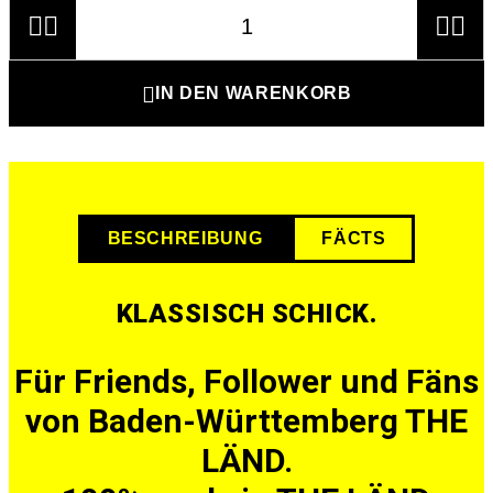





IN DEN WARENKORB
BESCHREIBUNG
FÄCTS
KLASSISCH SCHICK.
Für Friends, Follower und Fäns
von Baden-Württemberg THE
LÄND.