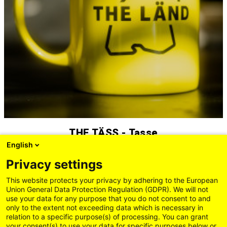
THE TÄSS - Tasse
English
7,50 EUR
Privacy settings
This website protects your privacy by adhering to the European
Union General Data Protection Regulation (GDPR). We will not
use your data for any purpose that you do not consent to and
only to the extent not exceeding data which is necessary in
relation to a specific purpose(s) of processing. You can grant
your consent(s) to use your data for specific purposes below or