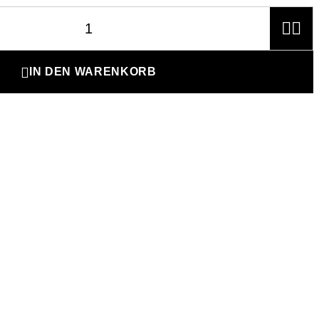



IN DEN WARENKORB