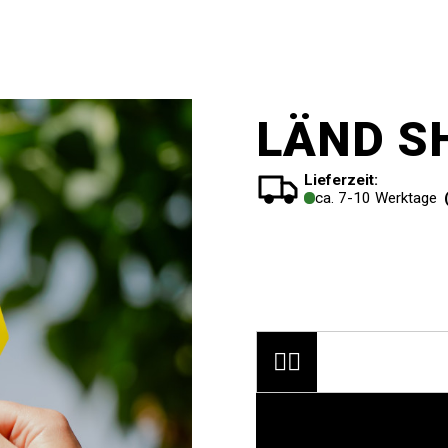
LÄND SH
Lieferzeit:
ca. 7-10 Werktage

