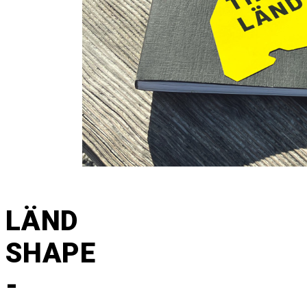
LÄND
SHAPE
-